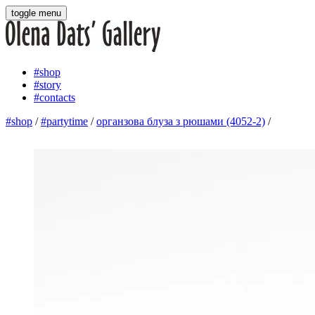
toggle menu
#shop
#story
#contacts
#shop
/
#partytime
/
органзова блуза з рюшами (4052-2)
/