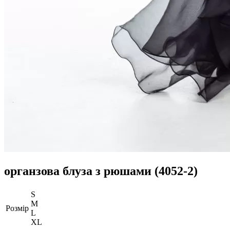
органзова блуза з рюшами (4052-2)
S
M
Розмір
L
ХL