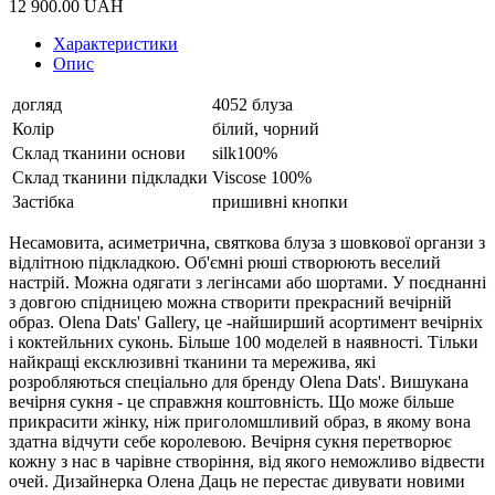
12 900.00
UAH
Характеристики
Опис
догляд
4052 блуза
Колір
білий, чорний
Склад тканини основи
silk100%
Склад тканини підкладки
Viscose 100%
Застібка
пришивні кнопки
Несамовита, асиметрична, святкова блуза з шовкової органзи з
відлітною підкладкою. Об'ємні рюші створюють веселий
настрій. Можна одягати з легінсами або шортами. У поєднанні
з довгою спідницею можна створити прекрасний вечірній
образ. Olena Dats' Gallery, це -найширший асортимент вечірніх
і коктейльних суконь. Більше 100 моделей в наявності. Тільки
найкращі ексклюзивні тканини та мережива, які
розробляються спеціально для бренду Olena Dats'. Вишукана
вечірня сукня - це справжня коштовність. Що може більше
прикрасити жінку, ніж приголомшливий образ, в якому вона
здатна відчути себе королевою. Вечірня сукня перетворює
кожну з нас в чарівне створіння, від якого неможливо відвести
очей. Дизайнерка Олена Даць не перестає дивувати новими